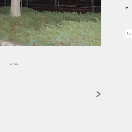
+ SHARE
>