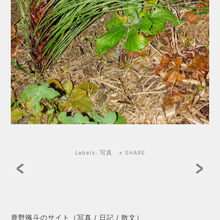
Labels:
写真
+ SHARE
<
>
鹿野颯斗のサイト（写真 / 日記 / 散文）