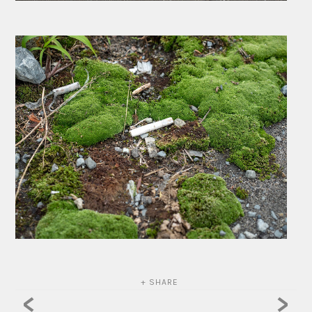
+ SHARE
<
>